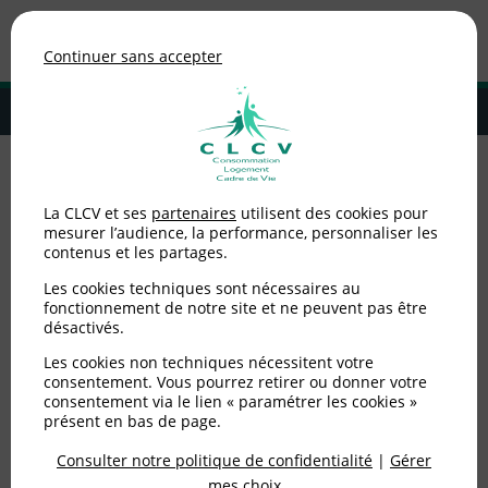
Association de consommateurs
Continuer sans accepter
MENU
Adhérer à la CLCV
Accueil
>
Environnement / Santé
>
Les bons gestes pour lutter contre
La CLCV et ses
partenaires
utilisent des cookies pour
l’antibiorésistance
mesurer l’audience, la performance, personnaliser les
contenus et les partages.
Les bons gestes pour
Les cookies techniques sont nécessaires au
lutter contre
fonctionnement de notre site et ne peuvent pas être
désactivés.
l’antibiorésistance
Les cookies non techniques nécessitent votre
consentement. Vous pourrez retirer ou donner votre
consentement via le lien « paramétrer les cookies »
Publié le
23/11/2024
(mis à jour le
02/01/2025
)
présent en bas de page.
Consulter notre politique de confidentialité
|
Gérer
Environnement / Santé
mes choix