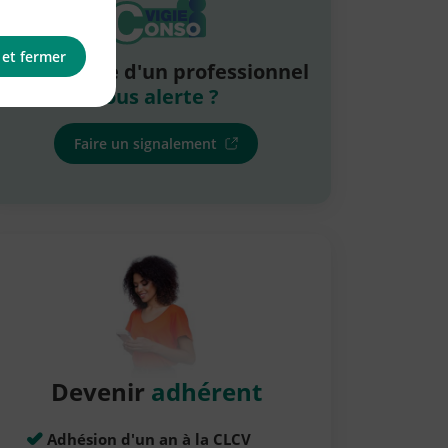
 et fermer
La pratique d'un professionnel
vous alerte ?
Faire un signalement
Devenir
adhérent
Adhésion d'un an à la CLCV