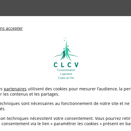
ationale de défense des consommateurs et u
ns accepter
Adhérer à
mentation
Environnement / Santé
Logement
Nos conseils pour conserver les aliments
es
partenaires
utilisent des cookies pour mesurer l’audience, la pe
r les contenus et les partages.
r conserver les alimen
techniques sont nécessaires au fonctionnement de notre site et ne
és.
non techniques nécessitent votre consentement. Vous pourrez retir
 consentement via le lien « paramétrer les cookies » présent en ba