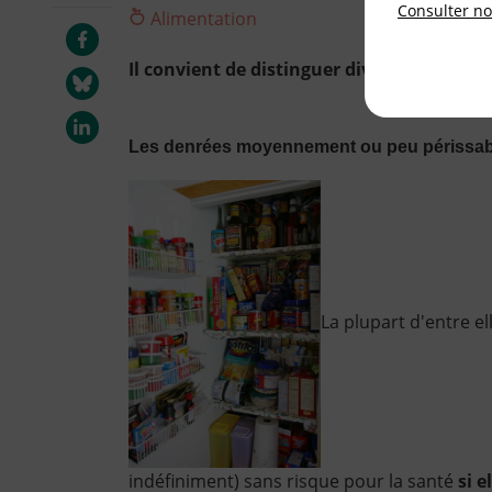
Consulter not
Alimentation
Il convient de distinguer diverses catégor
Les denrées moyennement ou peu périssab
La plupart d'entre e
indéfiniment) sans risque pour la santé
si 