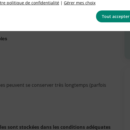
re politique de confidentialité
|
Gérer mes choix
Tout accepter
ies de produits alimentaires :
les
lles peuvent se conserver très longtemps (parfois
elles sont stockées dans les conditions adéquates