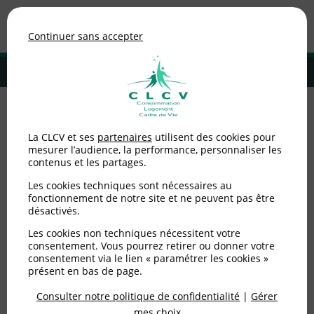
Association de consommateurs
Continuer sans accepter
MENU
Adhérer à la CLCV
Accueil
>
Alimentation
>
Nutrition santé
>
Les produits de la pêche :
La CLCV et ses
partenaires
utilisent des cookies pour
contaminés ou pas ?
mesurer l’audience, la performance, personnaliser les
contenus et les partages.
Les produits de la pêche
Les cookies techniques sont nécessaires au
: contaminés ou pas ?
fonctionnement de notre site et ne peuvent pas être
désactivés.
Les cookies non techniques nécessitent votre
Publié le
03/05/2008
(mis à jour le
14/08/2013
)
consentement. Vous pourrez retirer ou donner votre
consentement via le lien « paramétrer les cookies »
Alimentation
présent en bas de page.
Consulter notre politique de confidentialité
|
Gérer
mes choix