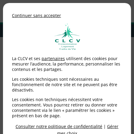
Association de consommateurs
Continuer sans accepter
MENU
Adhérer à la CLCV
Accueil
>
Environnement / Santé
>
Prévention des déchets
>
Les
La CLCV et ses
partenaires
utilisent des cookies pour
bénéfices insoupçonnés du recyclage des appareils électriques
mesurer l’audience, la performance, personnaliser les
contenus et les partages.
Les bénéfices
Les cookies techniques sont nécessaires au
insoupçonnés du
fonctionnement de notre site et ne peuvent pas être
désactivés.
recyclage des appareils
Les cookies non techniques nécessitent votre
consentement. Vous pourrez retirer ou donner votre
électriques
consentement via le lien « paramétrer les cookies »
présent en bas de page.
Consulter notre politique de confidentialité
|
Gérer
Publié le
26/08/2022
(mis à jour le
16/03/2023
)
mes choix