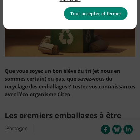
Tout accepter et fermer
Que vous soyez un bon élève du tri (et nous en
sommes certain) ou pas, que savez-vous du
recyclage des emballages ? Testez vos connaissances
avec l’éco-organisme Citeo.
Les premiers emballages à être
triés étaient en…
Partager
a) papier-carton