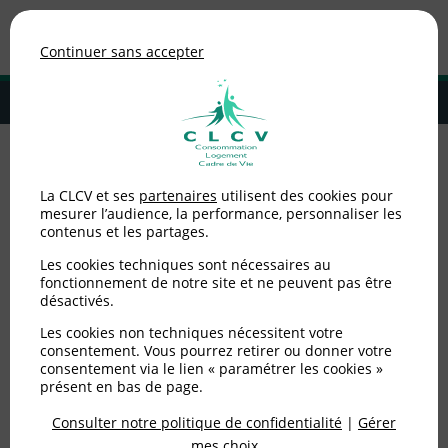
Association de consommateurs
Continuer sans accepter
MENU
Adhérer à la CLCV
Accueil
>
Environnement / Santé
>
Prévention des déchets
>
P’tit quiz :
La CLCV et ses
partenaires
utilisent des cookies pour
le recyclage des emballages
mesurer l’audience, la performance, personnaliser les
contenus et les partages.
P’tit quiz : le recyclage
Les cookies techniques sont nécessaires au
des emballages
fonctionnement de notre site et ne peuvent pas être
désactivés.
Les cookies non techniques nécessitent votre
Publié le
26/12/2023
(mis à jour le
02/01/2025
)
consentement. Vous pourrez retirer ou donner votre
consentement via le lien « paramétrer les cookies »
Environnement / Santé
présent en bas de page.
Consulter notre politique de confidentialité
|
Gérer
mes choix