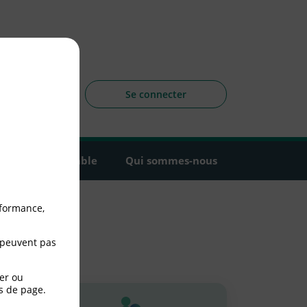
sagers
 la CLCV
Se connecter
Agir ensemble
Qui sommes-nous
rformance,
 peuvent pas
er ou
s de page.