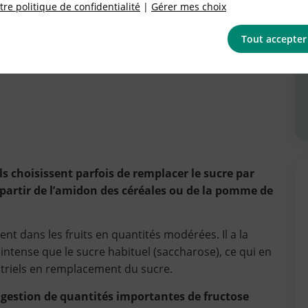
re politique de confidentialité
|
Gérer mes choix
Tout accepter
s choisissent parfois de remplacer le sucre par
 partir de l’amidon des céréales ou de la pomme de
nt dans les fruits en quantités modérées. Il a la
 intense que le sucre habituel (saccharose), ce qui en
ustriels en remplacement du sucre.
'ingestion de quantités importantes de fructose