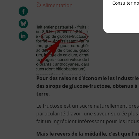
Consulter not
Alimentation
Pour des raisons d’économie les industriel
des sirops de glucose-fructose, obtenus à
terre.
Le fructose est un sucre naturellement prése
particularité d'avoir une saveur sucrée plus
fait un ingrédient intéressant pour les ind
Mais le revers de la médaille, c'est que l