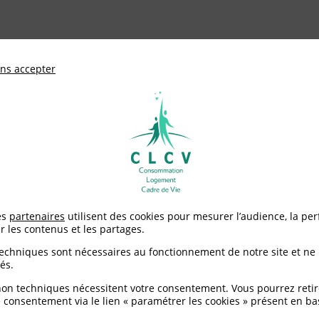
ationale de défense des consommateurs et u
ns accepter
Adhérer à
mentation
Environnement / Santé
Logement
>
Le sirop de glucose-fructose
es
partenaires
utilisent des cookies pour mesurer l’audience, la pe
r les contenus et les partages.
ose-fructose
techniques sont nécessaires au fonctionnement de notre site et ne
és.
non techniques nécessitent votre consentement. Vous pourrez retir
 consentement via le lien « paramétrer les cookies » présent en ba