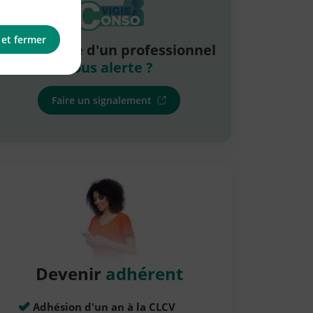
 et fermer
La pratique d'un professionnel
vous alerte ?
Faire un signalement
Devenir
adhérent
Adhésion d'un an à la CLCV