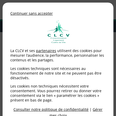
Association de consommateurs
Continuer sans accepter
MENU
Adhérer à la CLCV
Accueil
>
Consommation
>
Banque
>
Le livret d'épargne populaire
La CLCV et ses
partenaires
utilisent des cookies pour
(LEP) : un produit d'épargne à promouvoir
mesurer l’audience, la performance, personnaliser les
contenus et les partages.
Le livret d'épargne
Les cookies techniques sont nécessaires au
populaire (LEP) : un
fonctionnement de notre site et ne peuvent pas être
désactivés.
produit d'épargne à
Les cookies non techniques nécessitent votre
consentement. Vous pourrez retirer ou donner votre
promouvoir
consentement via le lien « paramétrer les cookies »
présent en bas de page.
Consulter notre politique de confidentialité
|
Gérer
Publié le
01/02/2025
(mis à jour le
31/01/2025
)
mes choix