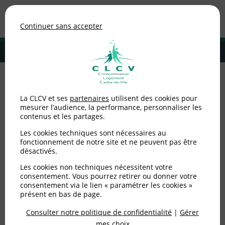
Association de consommateurs
Continuer sans accepter
MENU
Adhérer à la CLCV
Accueil
>
Environnement / Santé
>
Consommer autrement
>
Et si vous
La CLCV et ses
partenaires
utilisent des cookies pour
faisiez vos produits ménagers vous-même
mesurer l’audience, la performance, personnaliser les
contenus et les partages.
Et si vous faisiez vos
Les cookies techniques sont nécessaires au
produits ménagers vous-
fonctionnement de notre site et ne peuvent pas être
désactivés.
même
Les cookies non techniques nécessitent votre
consentement. Vous pourrez retirer ou donner votre
consentement via le lien « paramétrer les cookies »
Publié le
05/01/2018
(mis à jour le
05/01/2018
)
présent en bas de page.
Consulter notre politique de confidentialité
|
Gérer
Environnement / Santé
mes choix