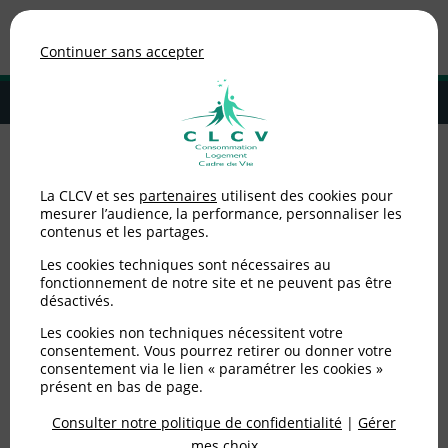
Association de consommateurs
Continuer sans accepter
MENU
Adhérer à la CLCV
Accueil
>
Consommation
>
Téléphonie / Internet
>
Education au
La CLCV et ses
partenaires
utilisent des cookies pour
numérique : la CLCV poursuit son engagement
mesurer l’audience, la performance, personnaliser les
contenus et les partages.
Education au numérique
Les cookies techniques sont nécessaires au
: la CLCV poursuit son
fonctionnement de notre site et ne peuvent pas être
désactivés.
engagement
Les cookies non techniques nécessitent votre
consentement. Vous pourrez retirer ou donner votre
consentement via le lien « paramétrer les cookies »
Publié le
12/07/2013
(mis à jour le
11/11/2024
)
présent en bas de page.
Consulter notre politique de confidentialité
|
Gérer
Consommation
mes choix