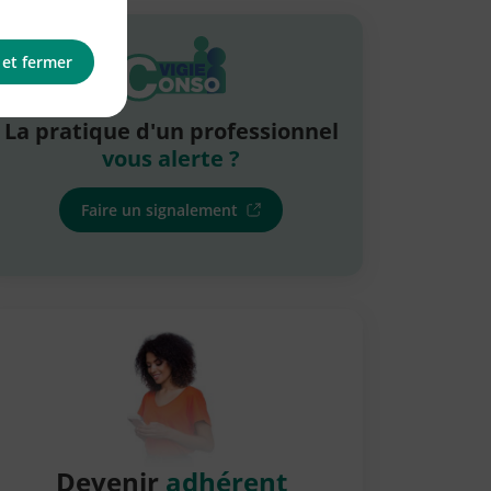
 et fermer
La pratique d'un professionnel
vous alerte ?
Faire un signalement
Devenir
adhérent