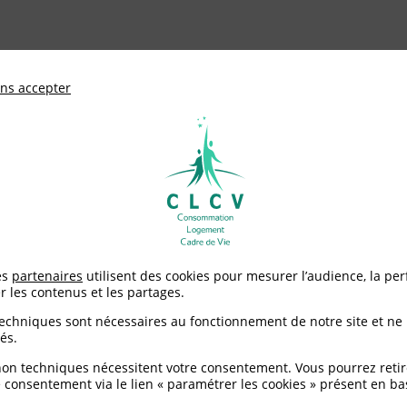
ationale de défense des consommateurs et u
ns accepter
Adhérer à
mentation
Environnement / Santé
Logement
u Conseil d’État : Future incertitude sur la facture de gaz des c
es
partenaires
utilisent des cookies pour mesurer l’audience, la pe
r les contenus et les partages.
il d’État : Future incer
techniques sont nécessaires au fonctionnement de notre site et ne
és.
des consommateurs
non techniques nécessitent votre consentement. Vous pourrez retir
 consentement via le lien « paramétrer les cookies » présent en ba