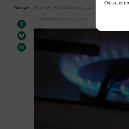
Consulter not
Partager
Publié le
19/07/2017
(mis à jour le
18/01/2018
)
Communiqués de presse