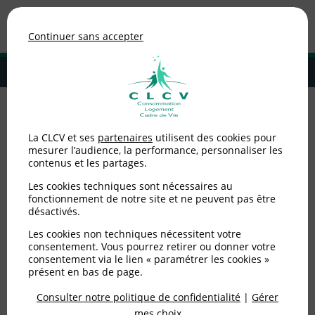
Association de consommateurs
Continuer sans accepter
MENU
Adhérer à la CLCV
Accueil
>
Non catégorisé
>
Conditions générales de vente
La CLCV et ses
partenaires
utilisent des cookies pour
mesurer l’audience, la performance, personnaliser les
Conditions générales de
contenus et les partages.
vente
Les cookies techniques sont nécessaires au
fonctionnement de notre site et ne peuvent pas être
désactivés.
Publié le
05/11/2018
(mis à jour le
20/11/2025
)
Les cookies non techniques nécessitent votre
consentement. Vous pourrez retirer ou donner votre
Non catégorisé
consentement via le lien « paramétrer les cookies »
présent en bas de page.
Consulter notre politique de confidentialité
|
Gérer
Conditions Générales de Vente
mes choix