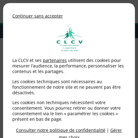
Association de consommateurs
Continuer sans accepter
MENU
Adhérer à la CLCV
Accueil
>
Environnement / Santé
>
Prévention des déchets
>
Collecte
La CLCV et ses
partenaires
utilisent des cookies pour
des DEEE : les sites marchands ne jouent pas le jeu
mesurer l’audience, la performance, personnaliser les
contenus et les partages.
Collecte des DEEE : les
Les cookies techniques sont nécessaires au
sites marchands ne
fonctionnement de notre site et ne peuvent pas être
désactivés.
jouent pas le jeu
Les cookies non techniques nécessitent votre
consentement. Vous pourrez retirer ou donner votre
consentement via le lien « paramétrer les cookies »
Publié le
18/03/2011
(mis à jour le
12/07/2012
)
présent en bas de page.
Consulter notre politique de confidentialité
|
Gérer
Environnement / Santé
mes choix