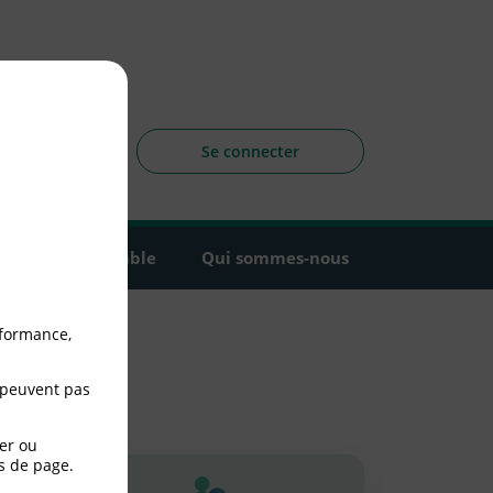
sagers
 la CLCV
Se connecter
Agir ensemble
Qui sommes-nous
rformance,
 peuvent pas
er ou
s de page.