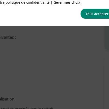
re politique de confidentialité
|
Gérer mes choix
Tout accepter
u rappel des produits Boisson à l’ananas JUS
nol A dans la cannette.
uivantes :
lisation.
s sont concernés par le retrait.