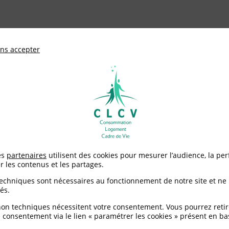
ationale de défense des consommateurs et u
ns accepter
Adhérer à
mentation
Environnement / Santé
Logement
sson Ananas JUS COOL BLISS
es
partenaires
utilisent des cookies pour mesurer l’audience, la pe
r les contenus et les partages.
JUS COOL BLISS
techniques sont nécessaires au fonctionnement de notre site et ne
és.
non techniques nécessitent votre consentement. Vous pourrez retir
 consentement via le lien « paramétrer les cookies » présent en ba