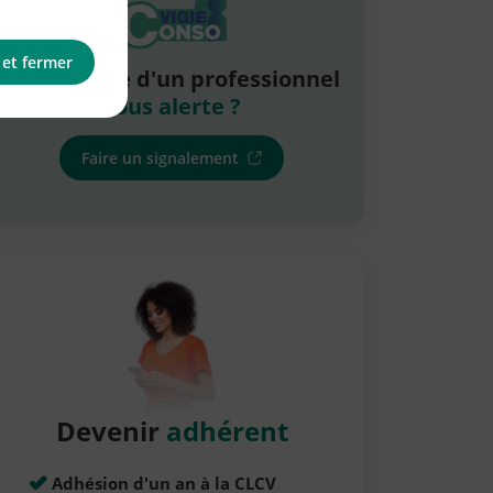
 et fermer
La pratique d'un professionnel
vous alerte ?
Faire un signalement
Devenir
adhérent
Adhésion d'un an à la CLCV