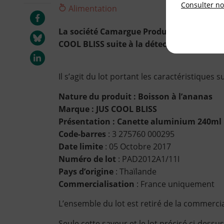
Consulter not
Alimentation
La société Camargue Production procède a
COOL BLISS suite à la détection de Bisphé
Il s’agit du lot portant les caractéristiques s
Nature du produit : Boisson à l’ananas
Marque : JUS COOL BLISS
Présentation : Canette aluminium 240ml
Code-barres
: 3 275760 000295
Date limite
: 05 Octobre 2017
Numéro de lot
: PAD2012A1/11I
Pays d’origine
: Thaïlande
Commercialisation
: France uniquement
L’ensemble du lot est retiré de la commercia
Seule cette saveur et le lot précisé ci-dessu