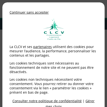
Association de consommateurs
Continuer sans accepter
MENU
Adhérer à la CLCV
Accueil
>
Environnement / Santé
>
Consommer autrement
>
4 gestes
La CLCV et ses
partenaires
utilisent des cookies pour
pour laver son linge de manière écologique
mesurer l’audience, la performance, personnaliser les
contenus et les partages.
4 gestes pour laver son
Les cookies techniques sont nécessaires au
linge de manière
fonctionnement de notre site et ne peuvent pas être
désactivés.
écologique
Les cookies non techniques nécessitent votre
consentement. Vous pourrez retirer ou donner votre
consentement via le lien « paramétrer les cookies »
Publié le
24/05/2023
(mis à jour le
23/05/2023
)
présent en bas de page.
Consulter notre politique de confidentialité
|
Gérer
Environnement / Santé
mes choix