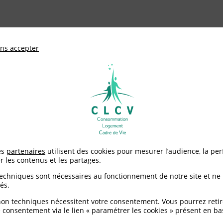
ationale de défense des consommateurs et u
ns accepter
Adhérer à
mentation
Environnement / Santé
Logement
 ALPES
es
partenaires
utilisent des cookies pour mesurer l’audience, la pe
r les contenus et les partages.
techniques sont nécessaires au fonctionnement de notre site et ne
és.
E ALPES
non techniques nécessitent votre consentement. Vous pourrez retir
 consentement via le lien « paramétrer les cookies » présent en ba