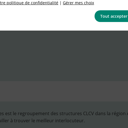
re politique de confidentialité
|
Gérer mes choix
Tout accepter
 est le regroupement des structures CLCV dans la région Au
ller à trouver le meilleur interlocuteur.