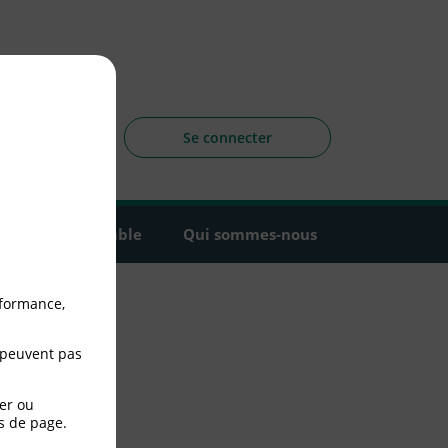
sagers
 la CLCV
Se connecter
Agir ensemble
Qui sommes-nous
rformance,
 peuvent pas
er ou
s de page.