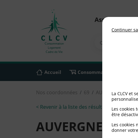
Association n
Continuer sa
Accueil
Consommation
Ali
Nos coordonnées
69
AUVERGNE RHONE
La CLCV et s
personnalise
< Revenir à la liste des résultats
Les cookies 
être désactiv
AUVERGNE RHON
Les cookies 
donner votre