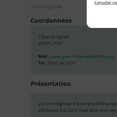
Consulter not
Union régionale
Coordonnées
2 Rue de Narvik
69008 LYON
Mail :
auvergne-rhone-alpes@clcv.org
Tel :
09 61 68 59 03
Présentation
L'Union Régional d'Auvergne Rhône Alpes
adhésions à la CLCV mais peut vous aigui