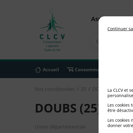
Association n
Continuer sa
Accueil
Consommation
Ali
Nos coordonnées
25
DOUBS (25)
La CLCV et s
personnalise
DOUBS (25)
Les cookies 
être désactiv
Les cookies 
donner votre
Union départementale