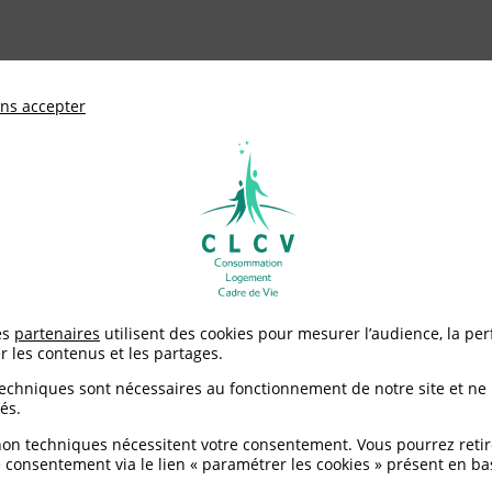
ationale de défense des consommateurs et u
ns accepter
Adhérer à
mentation
Environnement / Santé
Logement
es
partenaires
utilisent des cookies pour mesurer l’audience, la pe
r les contenus et les partages.
techniques sont nécessaires au fonctionnement de notre site et ne
és.
non techniques nécessitent votre consentement. Vous pourrez retir
 consentement via le lien « paramétrer les cookies » présent en ba