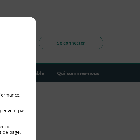
sagers
 la CLCV
Se connecter
Agir ensemble
Qui sommes-nous
rformance,
 peuvent pas
er ou
s de page.