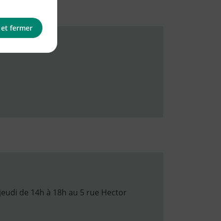
 et fermer
udi de 14h à 18h au 5 rue Hector