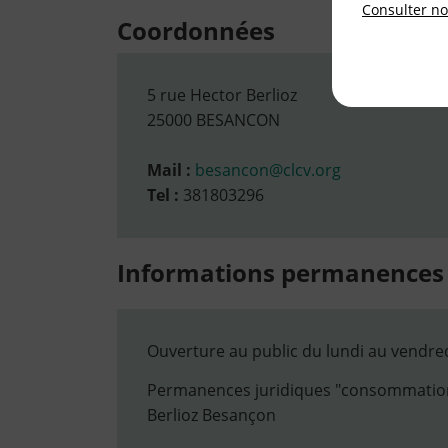
Consulter not
Coordonnées
5 rue Hector Berlioz
25000 BESANCON
Mail :
besancon@clcv.org
Tel :
381803296
Informations permanences
Ouverture au public du lundi au vendredi
Permanences juridiques "consommation/
Berlioz Besançon