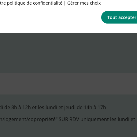
re politique de confidentialité
|
Gérer mes choix
Tout accepter
 de 8h à 12h et les lundi et jeudi de 14h à 17h
logement/copropriété" SUR RDV uniquement les lundi et je