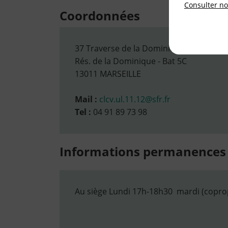
Consulter not
Coordonnées
37 Traverse de la Dominique
Rés. de la Dominique - Bat 5C
13011 MARSEILLE
Mail :
clcv.ul.11.12@sfr.fr
Tel :
04 91 89 73 98
Informations permanences
Au siège Lundi 17h-18h30 mardi (coprop