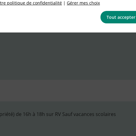
re politique de confidentialité
|
Gérer mes choix
Tout accepter
riété) de 16h à 18h sur RV Sauf vacances scolaires