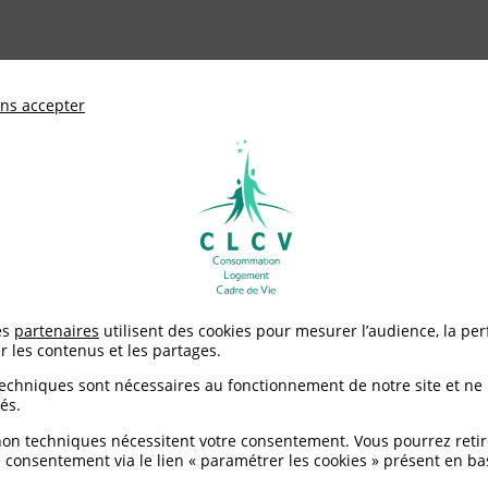
ationale de défense des consommateurs et u
ns accepter
Adhérer à
mentation
Environnement / Santé
Logement
SEILLE
es
partenaires
utilisent des cookies pour mesurer l’audience, la pe
r les contenus et les partages.
ARSEILLE
techniques sont nécessaires au fonctionnement de notre site et ne
és.
non techniques nécessitent votre consentement. Vous pourrez retir
 consentement via le lien « paramétrer les cookies » présent en ba