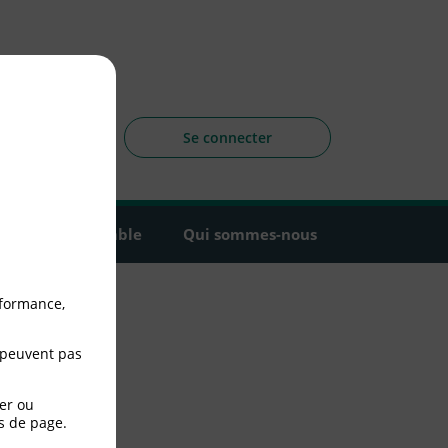
sagers
 la CLCV
Se connecter
Agir ensemble
Qui sommes-nous
rformance,
 peuvent pas
er ou
s de page.