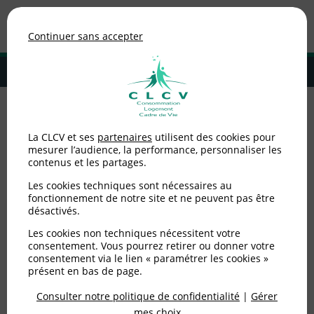
Association de consommateurs
Continuer sans accepter
MENU
Adhérer à la CLCV
Transition énergétique
La CLCV et ses
partenaires
utilisent des cookies pour
mesurer l’audience, la performance, personnaliser les
contenus et les partages.
Aucun article dans cette catégorie
Les cookies techniques sont nécessaires au
fonctionnement de notre site et ne peuvent pas être
désactivés.
Les cookies non techniques nécessitent votre
consentement. Vous pourrez retirer ou donner votre
consentement via le lien « paramétrer les cookies »
La pratique d'un professionnel
vous
présent en bas de page.
alerte ?
Consulter notre politique de confidentialité
|
Gérer
mes choix