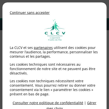
Association de consommateurs
Continuer sans accepter
MENU
Adhérer à la CLCV
Questions/réponses
La CLCV et ses
partenaires
utilisent des cookies pour
mesurer l’audience, la performance, personnaliser les
contenus et les partages.
Aucun article dans cette catégorie
Les cookies techniques sont nécessaires au
fonctionnement de notre site et ne peuvent pas être
désactivés.
Les cookies non techniques nécessitent votre
consentement. Vous pourrez retirer ou donner votre
consentement via le lien « paramétrer les cookies »
La pratique d'un professionnel
vous
présent en bas de page.
alerte ?
Consulter notre politique de confidentialité
|
Gérer
mes choix