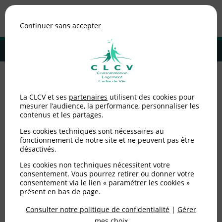
Association de consommateurs
Continuer sans accepter
MENU
Adhérer à la CLCV
Questions/réponses
La CLCV et ses
partenaires
utilisent des cookies pour
mesurer l’audience, la performance, personnaliser les
contenus et les partages.
Aucun article dans cette catégorie
Les cookies techniques sont nécessaires au
fonctionnement de notre site et ne peuvent pas être
désactivés.
Les cookies non techniques nécessitent votre
consentement. Vous pourrez retirer ou donner votre
consentement via le lien « paramétrer les cookies »
La pratique d'un professionnel
vous
présent en bas de page.
alerte ?
Consulter notre politique de confidentialité
|
Gérer
mes choix