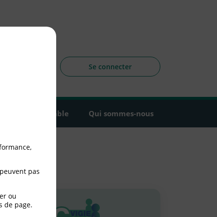
sagers
 la CLCV
Se connecter
Agir ensemble
Qui sommes-nous
rformance,
 peuvent pas
er ou
s de page.