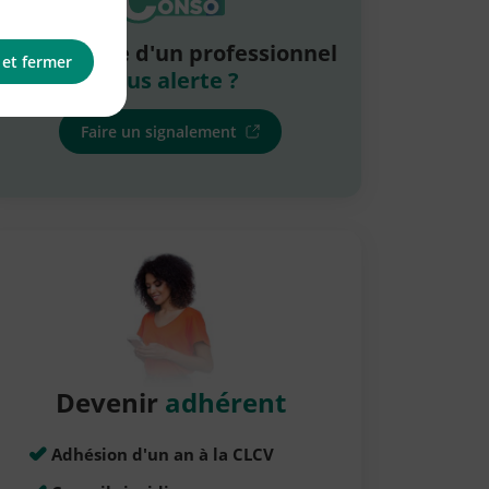
La pratique d'un professionnel
 et fermer
vous alerte ?
Faire un signalement
Devenir
adhérent
Adhésion d'un an à la CLCV