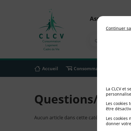
Association n
Continuer sa
Accueil
Consommation
Ali
La CLCV et s
Questions/répo
personnalise
Les cookies 
être désactiv
Aucun article dans cette catégorie
Les cookies 
donner votre