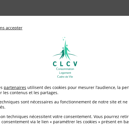
ationale de défense des consommateurs et u
ns accepter
Adhérer à
mentation
Environnement / Santé
Logement
es
partenaires
utilisent des cookies pour mesurer l’audience, la pe
nses
r les contenus et les partages.
techniques sont nécessaires au fonctionnement de notre site et ne
és.
non techniques nécessitent votre consentement. Vous pourrez retir
 consentement via le lien « paramétrer les cookies » présent en ba