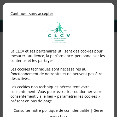
Association de consommateurs
Continuer sans accepter
MENU
Adhérer à la CLCV
Enquêtes
La CLCV et ses
partenaires
utilisent des cookies pour
mesurer l’audience, la performance, personnaliser les
contenus et les partages.
Aucun article dans cette catégorie
Les cookies techniques sont nécessaires au
fonctionnement de notre site et ne peuvent pas être
désactivés.
Les cookies non techniques nécessitent votre
consentement. Vous pourrez retirer ou donner votre
consentement via le lien « paramétrer les cookies »
La pratique d'un professionnel
vous
présent en bas de page.
alerte ?
Consulter notre politique de confidentialité
|
Gérer
mes choix