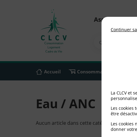
Association n
Continuer sa
Accueil
Consommation
Ali
La CLCV et s
Eau / ANC
personnalise
Les cookies 
être désactiv
Aucun article dans cette catégorie
Les cookies 
donner votre