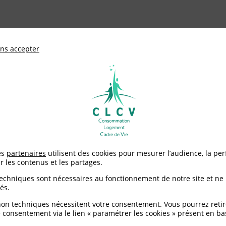
ationale de défense des consommateurs et u
ns accepter
Adhérer à
mentation
Environnement / Santé
Logement
es
partenaires
utilisent des cookies pour mesurer l’audience, la pe
r les contenus et les partages.
techniques sont nécessaires au fonctionnement de notre site et ne
és.
non techniques nécessitent votre consentement. Vous pourrez retir
 consentement via le lien « paramétrer les cookies » présent en ba