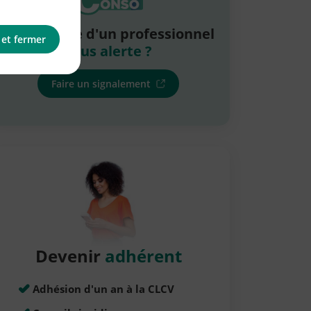
La pratique d'un professionnel
 et fermer
vous alerte ?
Faire un signalement
Devenir
adhérent
Adhésion d'un an à la CLCV