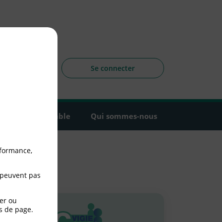
sagers
 la CLCV
Se connecter
Agir ensemble
Qui sommes-nous
rformance,
 peuvent pas
er ou
s de page.