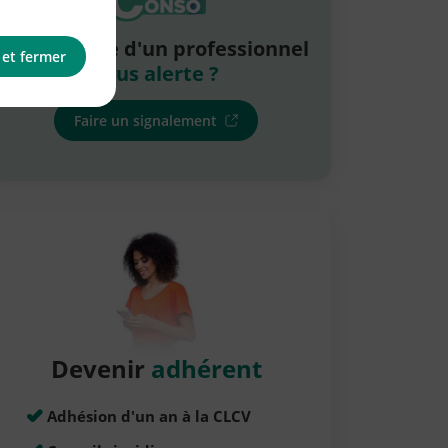
La pratique d'un professionnel
 et fermer
vous alerte ?
Faire un signalement
Devenir
adhérent
Adhésion d'un an à la CLCV