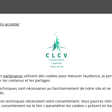
ationale de défense des consommateurs et u
ns accepter
Adhérer à
mentation
Environnement / Santé
Logement
es
partenaires
utilisent des cookies pour mesurer l’audience, la pe
mmation
r les contenus et les partages.
techniques sont nécessaires au fonctionnement de notre site et ne
és.
non techniques nécessitent votre consentement. Vous pourrez retir
 consentement via le lien « paramétrer les cookies » présent en ba