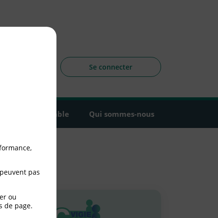
sagers
 la CLCV
Se connecter
Agir ensemble
Qui sommes-nous
rformance,
 peuvent pas
er ou
s de page.