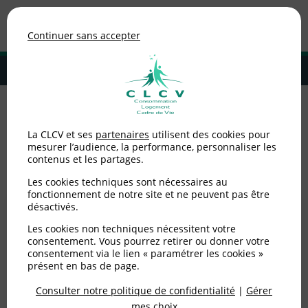
Association de consommateurs
Continuer sans accepter
MENU
Adhérer à la CLCV
Banque
La CLCV et ses
partenaires
utilisent des cookies pour
mesurer l’audience, la performance, personnaliser les
contenus et les partages.
Aucun article dans cette catégorie
Les cookies techniques sont nécessaires au
fonctionnement de notre site et ne peuvent pas être
désactivés.
Les cookies non techniques nécessitent votre
consentement. Vous pourrez retirer ou donner votre
consentement via le lien « paramétrer les cookies »
La pratique d'un professionnel
vous
présent en bas de page.
alerte ?
Consulter notre politique de confidentialité
|
Gérer
mes choix