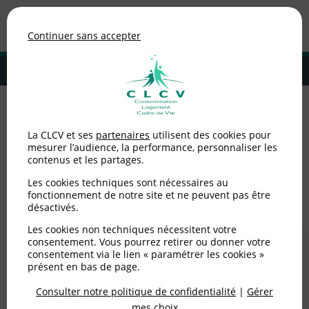
Association de consommateurs
Continuer sans accepter
MENU
Adhérer à la CLCV
Autres prestataires de
La CLCV et ses
partenaires
utilisent des cookies pour
mesurer l’audience, la performance, personnaliser les
contenus et les partages.
service
Les cookies techniques sont nécessaires au
fonctionnement de notre site et ne peuvent pas être
Aucun article dans cette catégorie
désactivés.
Les cookies non techniques nécessitent votre
consentement. Vous pourrez retirer ou donner votre
consentement via le lien « paramétrer les cookies »
présent en bas de page.
La pratique d'un professionnel
vous
Consulter notre politique de confidentialité
|
Gérer
alerte ?
mes choix