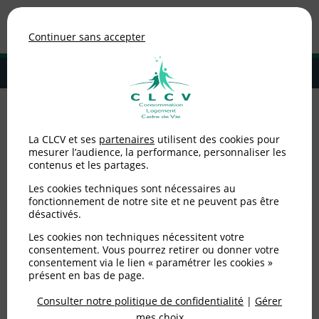
Association de consommateurs
Continuer sans accepter
MENU
Adhérer à la CLCV
Enquêtes
La CLCV et ses
partenaires
utilisent des cookies pour
mesurer l’audience, la performance, personnaliser les
contenus et les partages.
Aucun article dans cette catégorie
Les cookies techniques sont nécessaires au
fonctionnement de notre site et ne peuvent pas être
désactivés.
Les cookies non techniques nécessitent votre
consentement. Vous pourrez retirer ou donner votre
consentement via le lien « paramétrer les cookies »
La pratique d'un professionnel
vous
présent en bas de page.
alerte ?
Consulter notre politique de confidentialité
|
Gérer
mes choix