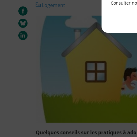
Consulter not
Logement
Quelques conseils sur les pratiques à ado