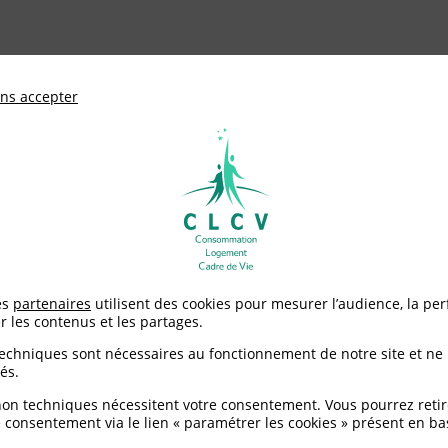
ationale de défense des consommateurs et u
ns accepter
Adhérer à
mentation
Environnement / Santé
Logement
 de voisinage : vos droits et recours
es
partenaires
utilisent des cookies pour mesurer l’audience, la pe
r les contenus et les partages.
nage : vos droits et re
techniques sont nécessaires au fonctionnement de notre site et ne
és.
non techniques nécessitent votre consentement. Vous pourrez retir
 consentement via le lien « paramétrer les cookies » présent en ba