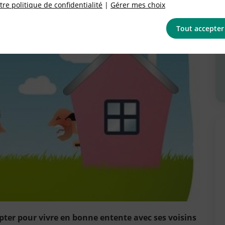
re politique de confidentialité
|
Gérer mes choix
Tout accepter
pter pour vivre en bonne entente avec ses voisins