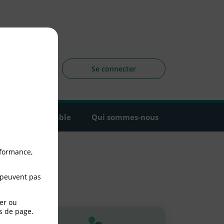
sagers
 la CLCV
Se connecter
Agir ensemble
Qui sommes-nous
rformance,
cours
 peuvent pas
er ou
s de page.