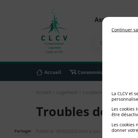
Association n
Continuer sa
Accueil
Consommation
Ali
Accueil
>
Logement
>
Locataires HLM
>
Troubles
La CLCV et s
personnalise
Troubles de voisi
Les cookies 
être désactiv
Les cookies 
donner votre
Partager
Publié le
18/03/2025
(mis à jour le
18/03/2025
)