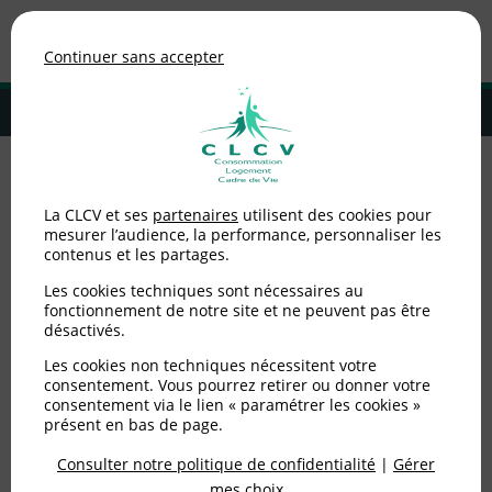
Association de consommateurs
Continuer sans accepter
MENU
Adhérer à la CLCV
Accueil
>
Logement
>
Locataires privé
>
Troubles de jouissance
La CLCV et ses
partenaires
utilisent des cookies pour
mesurer l’audience, la performance, personnaliser les
Troubles de jouissance
contenus et les partages.
Les cookies techniques sont nécessaires au
fonctionnement de notre site et ne peuvent pas être
Publié le
15/06/2012
(mis à jour le
15/06/2012
)
désactivés.
Logement
Les cookies non techniques nécessitent votre
consentement. Vous pourrez retirer ou donner votre
consentement via le lien « paramétrer les cookies »
présent en bas de page.
Consulter notre politique de confidentialité
|
Gérer
mes choix