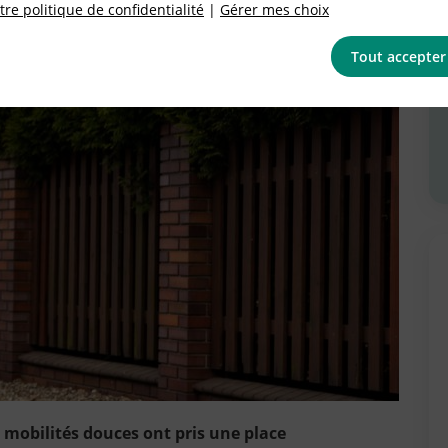
re politique de confidentialité
|
Gérer mes choix
Tout accepter
 mobilités douces ont pris une place
jean sur une trottinette électrique. Il circule dans