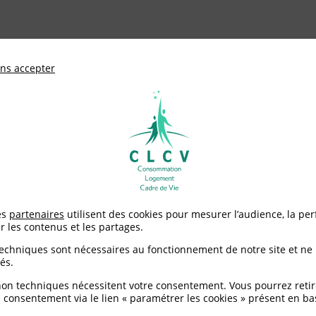
ationale de défense des consommateurs et u
ns accepter
Adhérer à
mentation
Environnement / Santé
Logement
électriques : soyez bien protégés !
es
partenaires
utilisent des cookies pour mesurer l’audience, la pe
r les contenus et les partages.
triques : soyez bien pr
techniques sont nécessaires au fonctionnement de notre site et ne
és.
non techniques nécessitent votre consentement. Vous pourrez retir
 consentement via le lien « paramétrer les cookies » présent en ba