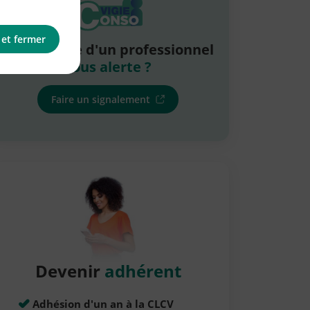
 et fermer
La pratique d'un professionnel
vous alerte ?
Faire un signalement
Devenir
adhérent
Adhésion d'un an à la CLCV