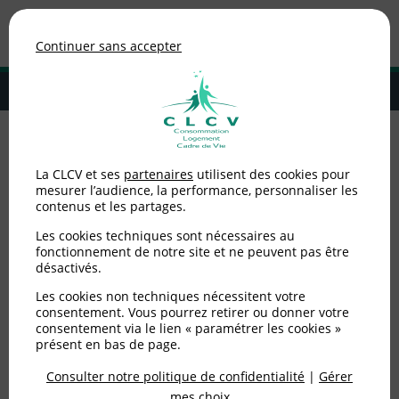
Association de consommateurs
Continuer sans accepter
MENU
Adhérer à la CLCV
Accueil
>
Consommation
>
Achats
>
tarifs réglementés de l'énergie [
La CLCV et ses
partenaires
utilisent des cookies pour
11.12.2009 ]
mesurer l’audience, la performance, personnaliser les
contenus et les partages.
tarifs réglementés de
Les cookies techniques sont nécessaires au
l'énergie [ 11.12.2009 ]
fonctionnement de notre site et ne peuvent pas être
désactivés.
Les cookies non techniques nécessitent votre
Publié le
11/12/2009
(mis à jour le
20/06/2012
)
consentement. Vous pourrez retirer ou donner votre
consentement via le lien « paramétrer les cookies »
Consommation
présent en bas de page.
Consulter notre politique de confidentialité
|
Gérer
mes choix