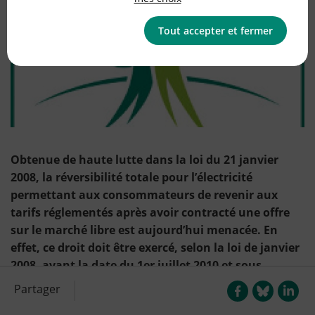
Tout accepter et fermer
Obtenue de haute lutte dans la loi du 21 janvier
2008, la réversibilité totale pour l’électricité
permettant aux consommateurs de revenir aux
tarifs réglementés après avoir contracté une offre
sur le marché libre est aujourd’hui menacée. En
effet, ce droit doit être exercé, selon la loi de janvier
2008, avant la date du 1er juillet 2010 et sous
condition d’avoir quitté les tarifs réglementés
Partager
depuis au moins 6 mois. Cela signifie qu’à défaut