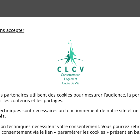
ationale de défense des consommateurs et u
ns accepter
Adhérer à
mentation
Environnement / Santé
Logement
igner : à quel prix ?
es
partenaires
utilisent des cookies pour mesurer l’audience, la pe
r les contenus et les partages.
l prix ?
techniques sont nécessaires au fonctionnement de notre site et ne
és.
non techniques nécessitent votre consentement. Vous pourrez retir
 consentement via le lien « paramétrer les cookies » présent en ba