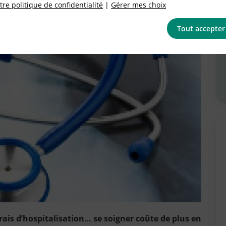
re politique de confidentialité
|
Gérer mes choix
Tout accepter
ais d’hospitalisation… se soigner coûte de plus en