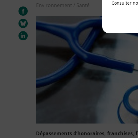
Consulter not
Environnement / Santé
Dépassements d’honoraires, franchises, fr