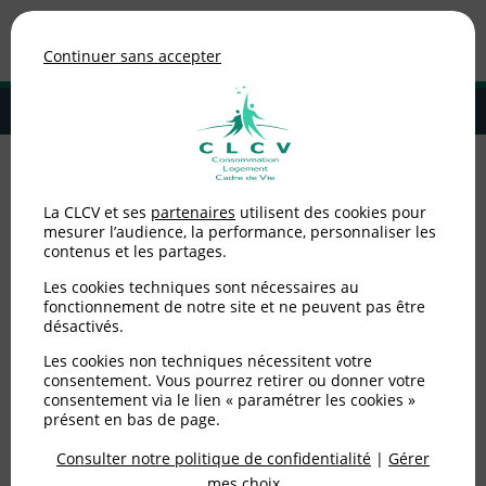
Association de consommateurs
Continuer sans accepter
MENU
Adhérer à la CLCV
Accueil
>
Environnement / Santé
>
Eau / ANC
>
Saint-Etienne : une
La CLCV et ses
partenaires
utilisent des cookies pour
mobilisation exemplaire
mesurer l’audience, la performance, personnaliser les
contenus et les partages.
Saint-Etienne : une
Les cookies techniques sont nécessaires au
mobilisation exemplaire
fonctionnement de notre site et ne peuvent pas être
désactivés.
Les cookies non techniques nécessitent votre
Publié le
17/11/2015
(mis à jour le
29/01/2020
)
consentement. Vous pourrez retirer ou donner votre
consentement via le lien « paramétrer les cookies »
Environnement / Santé
présent en bas de page.
Consulter notre politique de confidentialité
|
Gérer
mes choix