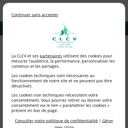
Association de consommateurs
Continuer sans accepter
MENU
Adhérer à la CLCV
Accueil
>
Consommation
>
Téléphonie / Internet
>
Riposte graduée :
La CLCV et ses
partenaires
utilisent des cookies pour
décision conseil européen [28.11.2008]
mesurer l’audience, la performance, personnaliser les
contenus et les partages.
Riposte graduée :
Les cookies techniques sont nécessaires au
décision conseil
fonctionnement de notre site et ne peuvent pas être
désactivés.
européen [28.11.2008]
Les cookies non techniques nécessitent votre
consentement. Vous pourrez retirer ou donner votre
consentement via le lien « paramétrer les cookies »
Publié le
28/11/2008
(mis à jour le
15/06/2012
)
présent en bas de page.
Consulter notre politique de confidentialité
|
Gérer
Consommation
mes choix