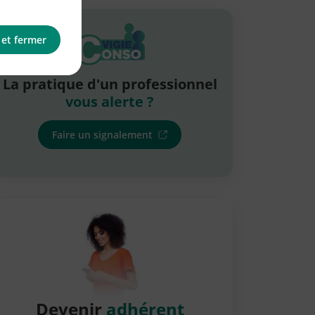
 et fermer
La pratique d'un professionnel
vous alerte ?
Faire un signalement
Devenir
adhérent