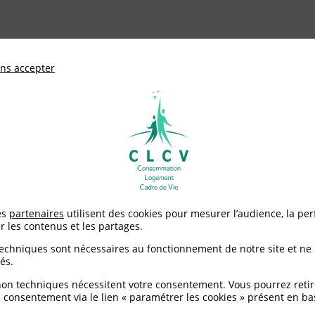
ationale de défense des consommateurs et u
ns accepter
Adhérer à
mentation
Environnement / Santé
Logement
t
>
Retour à 3 opérateurs de téléphonie : risque de hausse des pri
es
partenaires
utilisent des cookies pour mesurer l’audience, la pe
r les contenus et les partages.
teurs de téléphonie : 
techniques sont nécessaires au fonctionnement de notre site et ne
és.
non techniques nécessitent votre consentement. Vous pourrez retir
 consentement via le lien « paramétrer les cookies » présent en ba