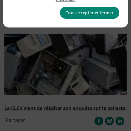
Publié le
19/05/2010
(mis à jour le
12/07/2012
)
Tout accepter et fermer
Communiqués de presse
La CLCV vient de rééditer son enquête sur la collecte
des DEEE ménagers (déchets d’équipements
Partager
électrique et électroniques). Rappelons que lors de
l’achat d’un appareil électrique ou électronique