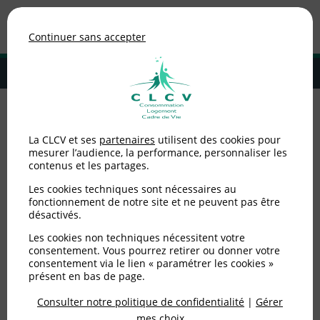
Association de consommateurs
Continuer sans accepter
MENU
Adhérer à la CLCV
Accueil
>
Environnement / Santé
>
Prévention des déchets
>
La CLCV et ses
partenaires
utilisent des cookies pour
Recyclage des appareils électriques et électroniques : Les distributeurs
mesurer l’audience, la performance, personnaliser les
doivent faire plus [ 18.05.2010 ]
contenus et les partages.
Recyclage des appareils
Les cookies techniques sont nécessaires au
fonctionnement de notre site et ne peuvent pas être
désactivés.
électriques et
Les cookies non techniques nécessitent votre
électroniques : Les
consentement. Vous pourrez retirer ou donner votre
consentement via le lien « paramétrer les cookies »
distributeurs doivent
présent en bas de page.
faire plus [ 18.05.2010 ]
Consulter notre politique de confidentialité
|
Gérer
mes choix