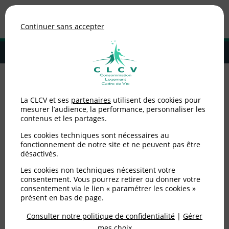
Association de consommateurs
Continuer sans accepter
MENU
Adhérer à la CLCV
Accueil
>
Non catégorisé
>
Prudence avant tout achat d'un mobil-
La CLCV et ses
partenaires
utilisent des cookies pour
home!
mesurer l’audience, la performance, personnaliser les
contenus et les partages.
Prudence avant tout
Les cookies techniques sont nécessaires au
achat d'un mobil-home!
fonctionnement de notre site et ne peuvent pas être
désactivés.
Les cookies non techniques nécessitent votre
Publié le
02/07/2018
(mis à jour le
05/06/2025
)
consentement. Vous pourrez retirer ou donner votre
consentement via le lien « paramétrer les cookies »
Non catégorisé
présent en bas de page.
Consulter notre politique de confidentialité
|
Gérer
Vous souhaitez acheter un mobil-home pour vos
mes choix