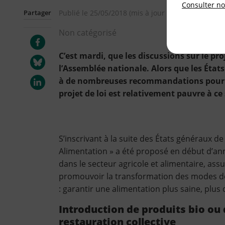
Consulter not
Partager
Publié le
25/05/2018
(mis à jour le
05/06/2025
)
Non catégorisé
C’est mardi, que les discussions sur le pr
l’Assemblée nationale. Alors que les État
à de nombreuses recommandations pour u
projet de loi est relativement pauvre à ce 
S’inscrivant à la suite des États généraux de 
Alimentation » a été proposé en début d’ann
dans le secteur agricole et alimentaire, as
promouvoir la transformation des modes de 
: garantir une alimentation plus saine, plus 
Introduction de produits bio ou 
restauration collective