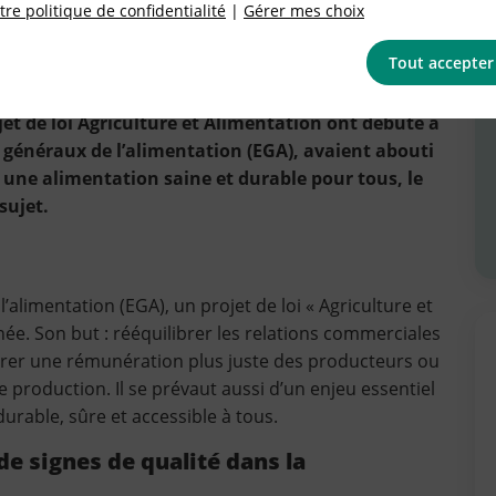
re politique de confidentialité
|
Gérer mes choix
Tout accepter
ojet de loi Agriculture et Alimentation ont débuté à
s généraux de l’alimentation (EGA), avaient abouti
ne alimentation saine et durable pour tous, le
sujet.
l’alimentation (EGA), un projet de loi « Agriculture et
ée. Son but : rééquilibrer les relations commerciales
surer une rémunération plus juste des producteurs ou
production. Il se prévaut aussi d’un enjeu essentiel
durable, sûre et accessible à tous.
de signes de qualité dans la