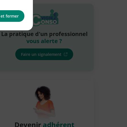
 et fermer
La pratique d'un professionnel
vous alerte ?
Faire un signalement
Devenir
adhérent