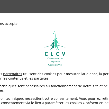
ationale de défense des consommateurs et u
ns accepter
Adhérer à
mentation
Environnement / Santé
Logement
ture et Alimentation : un texte pauvre sur l’alimentation saine et 
es
partenaires
utilisent des cookies pour mesurer l’audience, la pe
r les contenus et les partages.
iculture et Alimentatio
techniques sont nécessaires au fonctionnement de notre site et ne
és.
mentation saine et dura
non techniques nécessitent votre consentement. Vous pourrez retir
 consentement via le lien « paramétrer les cookies » présent en ba