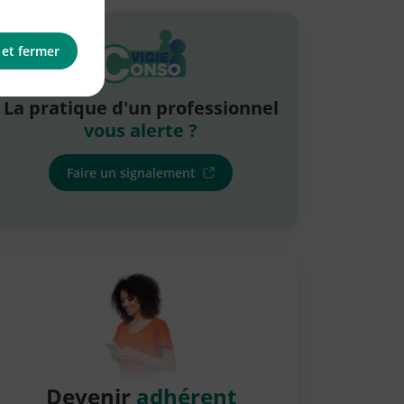
 et fermer
La pratique d'un professionnel
vous alerte ?
Faire un signalement
Devenir
adhérent