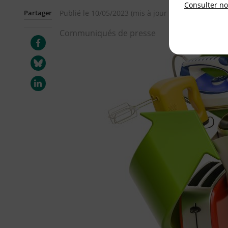
Consulter not
Partager
Publié le
10/05/2023
(mis à jour le
09/05/2023
)
Communiqués de presse