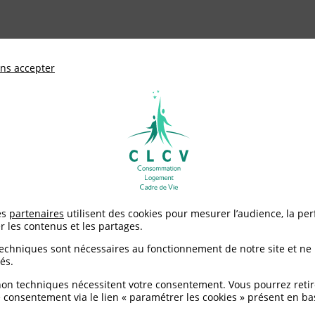
ationale de défense des consommateurs et u
ns accepter
Adhérer à
mentation
Environnement / Santé
Logement
bservatoire du fonds réparation des équipements électriques et él
es
partenaires
utilisent des cookies pour mesurer l’audience, la pe
r les contenus et les partages.
 l’observatoire du fond
techniques sont nécessaires au fonctionnement de notre site et ne
és.
triques et électroniqu
non techniques nécessitent votre consentement. Vous pourrez retir
 consentement via le lien « paramétrer les cookies » présent en ba