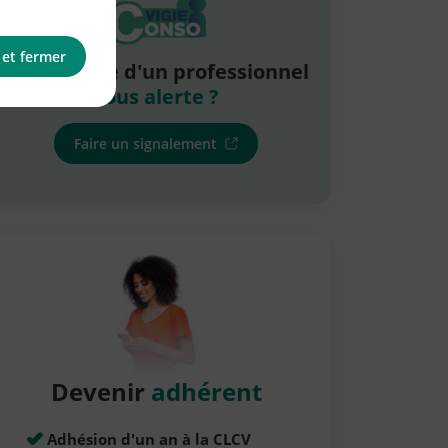
 et fermer
La pratique d'un professionnel
vous alerte ?
Faire un signalement
Devenir
adhérent
Adhésion d'un an à la CLCV