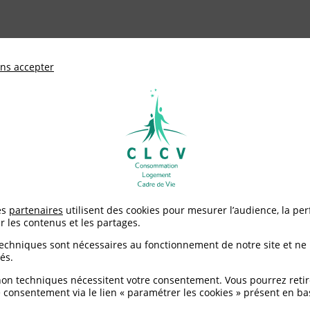
ationale de défense des consommateurs et u
ns accepter
Adhérer à
mentation
Environnement / Santé
Logement
Pour un droit effectif à l’eau et à l’assainissement
es
partenaires
utilisent des cookies pour mesurer l’audience, la pe
r les contenus et les partages.
ectif à l’eau et à l’ass
techniques sont nécessaires au fonctionnement de notre site et ne
és.
non techniques nécessitent votre consentement. Vous pourrez retir
 consentement via le lien « paramétrer les cookies » présent en ba