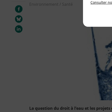
Consulter not
Environnement / Santé
La question du droit à l’eau et les projets