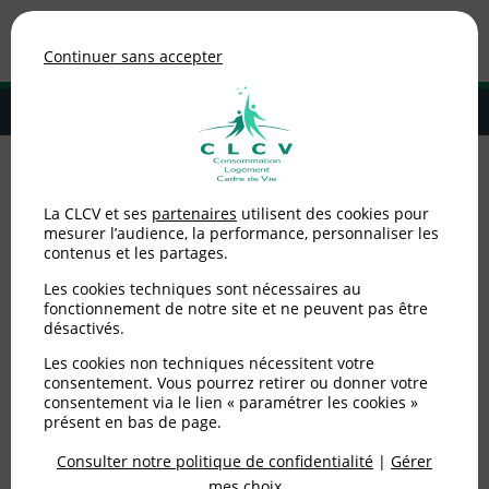
Association de consommateurs
Continuer sans accepter
MENU
Adhérer à la CLCV
Accueil
>
Environnement / Santé
>
Eau / ANC
>
Politique de l'eau: il faut
La CLCV et ses
partenaires
utilisent des cookies pour
aller au fond des choses
mesurer l’audience, la performance, personnaliser les
contenus et les partages.
Politique de l'eau: il faut
Les cookies techniques sont nécessaires au
aller au fond des choses
fonctionnement de notre site et ne peuvent pas être
désactivés.
Les cookies non techniques nécessitent votre
Publié le
22/02/2013
(mis à jour le
26/02/2013
)
consentement. Vous pourrez retirer ou donner votre
consentement via le lien « paramétrer les cookies »
Communiqués de presse
présent en bas de page.
Consulter notre politique de confidentialité
|
Gérer
mes choix