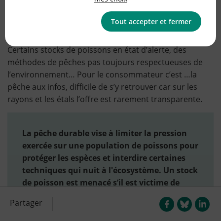
défis de durabilité. Quels sont les outils et ce qu’il
faut savoir pour choisir son poisson ?
Tout accepter et fermer
Certains stocks de poissons en état d’alerte, des
méthodes de pêches pas toujours respectueuses de
l’environnement… Pour le consommateur c’est …la
pêche aux infos, difficile de s’y retrouver car sur les
rayons et les étals l’offre est rarement transparente.
La pêche durable vise à limiter la pression
exercée sur une population de poissons pour
protéger les espèces et interdire certaines
techniques qui nuit à l'écosystème. Un stock
de poisson est menacé s’il est victime de
surpêche, que sa population ne peut pas se
Partager
régénérer, ou que son habitat disparait. Une
espèce de poison peut être à la fois menacée