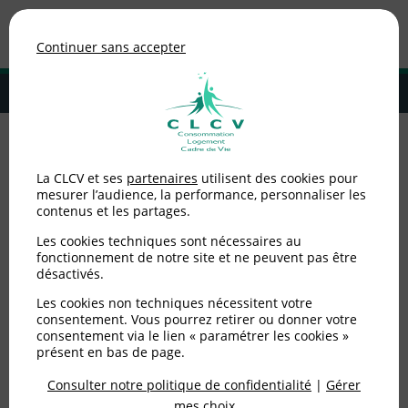
Association de consommateurs
Continuer sans accepter
MENU
Adhérer à la CLCV
Accueil
>
Non catégorisé
>
Poisson : comment consommer durable ?
La CLCV et ses
partenaires
utilisent des cookies pour
mesurer l’audience, la performance, personnaliser les
Poisson : comment
contenus et les partages.
consommer durable ?
Les cookies techniques sont nécessaires au
fonctionnement de notre site et ne peuvent pas être
désactivés.
Publié le
07/03/2019
(mis à jour le
05/06/2025
)
Les cookies non techniques nécessitent votre
consentement. Vous pourrez retirer ou donner votre
Non catégorisé
consentement via le lien « paramétrer les cookies »
présent en bas de page.
Ces derniers temps, la pêche fait souvent l’actualité
Consulter notre politique de confidentialité
|
Gérer
: la filière de la pêche semble rencontrer de vrais
mes choix