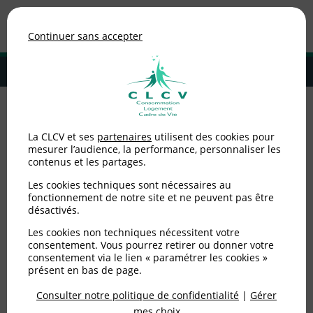
Association de consommateurs
Continuer sans accepter
MENU
Adhérer à la CLCV
Accueil
>
Logement
>
Locataires privé
>
Plafonnement de la hausse
La CLCV et ses
partenaires
utilisent des cookies pour
des loyers à 3,5% : une mesure insuffisante face aux difficultés
mesurer l’audience, la performance, personnaliser les
financières des Français
contenus et les partages.
Plafonnement de la
Les cookies techniques sont nécessaires au
fonctionnement de notre site et ne peuvent pas être
désactivés.
hausse des loyers à 3,5%
Les cookies non techniques nécessitent votre
: une mesure
consentement. Vous pourrez retirer ou donner votre
consentement via le lien « paramétrer les cookies »
insuffisante face aux
présent en bas de page.
difficultés financières
Consulter notre politique de confidentialité
|
Gérer
mes choix