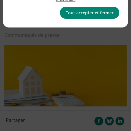
des Français
Tout accepter et fermer
Publié le
31/05/2023
(mis à jour le
12/06/2023
)
Communiqués de presse
maison argent calculatice
Partager
Les députés de la majorité ont déposé une