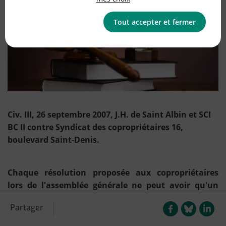
Tout accepter et fermer
Civ. III, 26 septembre 2007, J.H. de Saint Albin et SCI
BC II contre Syndicat des copropriétaires 16,
boulevard Saint-Denis.
Chaque résolution proposée aux copropriétaires
lors de l'assemblée générale ne peut avoir qu'un
seul objet.
Partager
Il est des choses qui sont claires, mais qui le sont