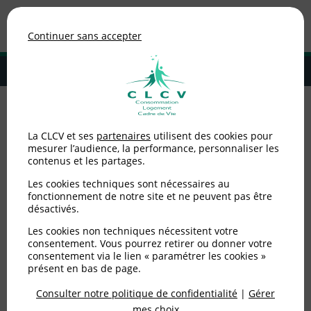
Association de consommateurs
Continuer sans accepter
MENU
Adhérer à la CLCV
Accueil
>
Logement
>
Copropriétaires
>
Objet des résolutions portées
La CLCV et ses
partenaires
utilisent des cookies pour
à l'ordre du jour.
mesurer l’audience, la performance, personnaliser les
contenus et les partages.
Objet des résolutions
Les cookies techniques sont nécessaires au
portées à l'ordre du jour.
fonctionnement de notre site et ne peuvent pas être
désactivés.
Les cookies non techniques nécessitent votre
Publié le
25/09/2007
(mis à jour le
29/01/2020
)
consentement. Vous pourrez retirer ou donner votre
consentement via le lien « paramétrer les cookies »
Logement
présent en bas de page.
Consulter notre politique de confidentialité
|
Gérer
mes choix