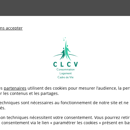
ationale de défense des consommateurs et u
ns accepter
Adhérer à
mentation
Environnement / Santé
Logement
tor : la CLCV mise sur la rapidité de la procédure pénale de Nan
es
partenaires
utilisent des cookies pour mesurer l’audience, la pe
r les contenus et les partages.
CV mise sur la rapidité
techniques sont nécessaires au fonctionnement de notre site et ne
és.
re [18.02.2011]
non techniques nécessitent votre consentement. Vous pourrez retir
 consentement via le lien « paramétrer les cookies » présent en ba