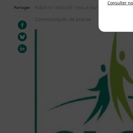
Consulter not
Partager
Publié le
18/02/2011
(mis à jour le
29/06/2012
)
Communiqués de presse