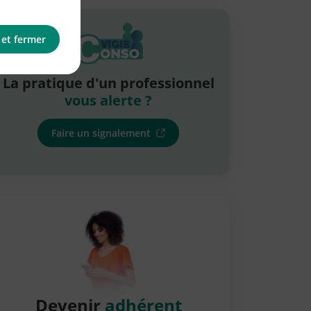
 et fermer
La pratique d'un professionnel
vous alerte ?
Faire un signalement
Devenir
adhérent