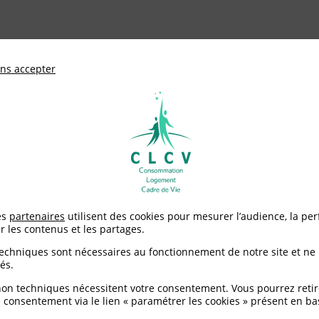
ationale de défense des consommateurs et u
ns accepter
Adhérer à
mentation
Environnement / Santé
Logement
autrement
>
Location, troc, prêt, don : consommer autrement
es
partenaires
utilisent des cookies pour mesurer l’audience, la pe
r les contenus et les partages.
 prêt, don : consommer
techniques sont nécessaires au fonctionnement de notre site et ne
és.
non techniques nécessitent votre consentement. Vous pourrez retir
 consentement via le lien « paramétrer les cookies » présent en ba