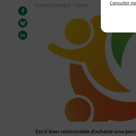
Consulter not
Environnement / Santé
Est-il bien raisonnable d’acheter une per