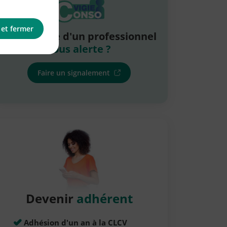
 et fermer
La pratique d'un professionnel
vous alerte ?
Faire un signalement
Devenir
adhérent
Adhésion d'un an à la CLCV