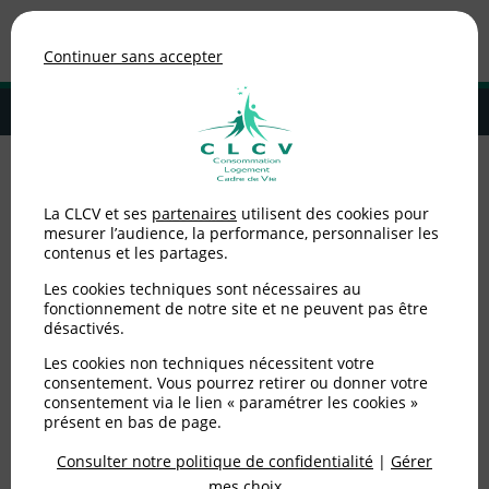
Association de consommateurs
Continuer sans accepter
MENU
Adhérer à la CLCV
Accueil
>
Logement
>
Copropriétaires
>
L'expert répond : vos
La CLCV et ses
partenaires
utilisent des cookies pour
questions sur la copropriété
mesurer l’audience, la performance, personnaliser les
contenus et les partages.
L'expert répond : vos
Les cookies techniques sont nécessaires au
questions sur la
fonctionnement de notre site et ne peuvent pas être
désactivés.
copropriété
Les cookies non techniques nécessitent votre
consentement. Vous pourrez retirer ou donner votre
consentement via le lien « paramétrer les cookies »
Publié le
01/02/2025
(mis à jour le
21/02/2025
)
présent en bas de page.
Consulter notre politique de confidentialité
|
Gérer
Logement
mes choix