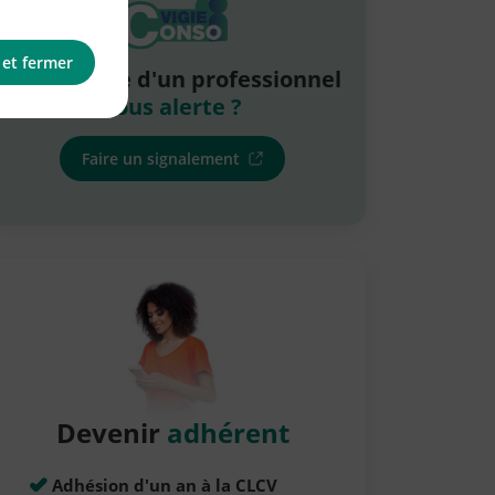
 et fermer
La pratique d'un professionnel
vous alerte ?
Faire un signalement
Devenir
adhérent
Adhésion d'un an à la CLCV