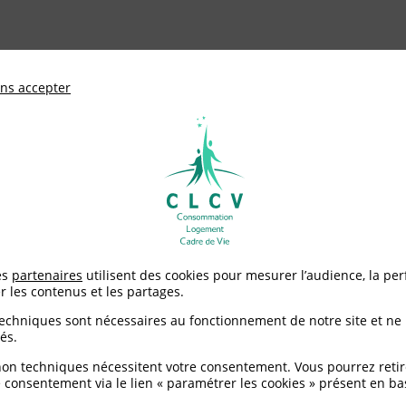
ationale de défense des consommateurs et u
ns accepter
Adhérer à
mentation
Environnement / Santé
Logement
Le rôle de la CLCV au comité national de l’eau
es
partenaires
utilisent des cookies pour mesurer l’audience, la pe
r les contenus et les partages.
CV au comité national d
techniques sont nécessaires au fonctionnement de notre site et ne
és.
non techniques nécessitent votre consentement. Vous pourrez retir
 consentement via le lien « paramétrer les cookies » présent en ba