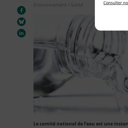
Consulter not
Environnement / Santé
Le comité national de l’eau est une insta