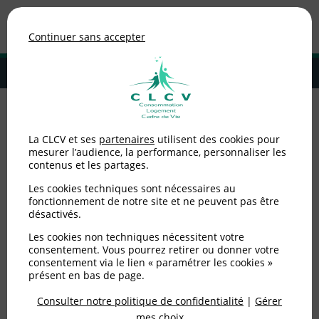
Association de consommateurs
Continuer sans accepter
MENU
Adhérer à la CLCV
Accueil
>
Logement
>
Locataires HLM
>
La Cour des comptes ouvre la
La CLCV et ses
partenaires
utilisent des cookies pour
voie à une spécialisation ultra sociale des Hlm
mesurer l’audience, la performance, personnaliser les
contenus et les partages.
La Cour des comptes
Les cookies techniques sont nécessaires au
ouvre la voie à une
fonctionnement de notre site et ne peuvent pas être
désactivés.
spécialisation ultra
Les cookies non techniques nécessitent votre
consentement. Vous pourrez retirer ou donner votre
sociale des Hlm
consentement via le lien « paramétrer les cookies »
présent en bas de page.
Consulter notre politique de confidentialité
|
Gérer
Publié le
22/02/2017
(mis à jour le
02/03/2017
)
mes choix