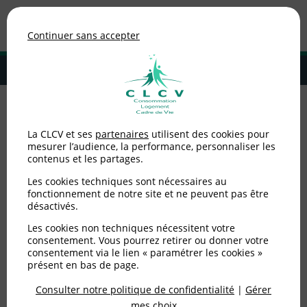
Association de consommateurs
Continuer sans accepter
MENU
Adhérer à la CLCV
Accueil
>
Environnement / Santé
>
Eau / ANC
>
La CLCV demande une
La CLCV et ses
partenaires
utilisent des cookies pour
véritable mise en œuvre du droit à l’eau
mesurer l’audience, la performance, personnaliser les
contenus et les partages.
La CLCV demande une
Les cookies techniques sont nécessaires au
véritable mise en œuvre
fonctionnement de notre site et ne peuvent pas être
désactivés.
du droit à l’eau
Les cookies non techniques nécessitent votre
consentement. Vous pourrez retirer ou donner votre
consentement via le lien « paramétrer les cookies »
Publié le
02/12/2009
(mis à jour le
03/02/2020
)
présent en bas de page.
Consulter notre politique de confidentialité
|
Gérer
Environnement / Santé
mes choix